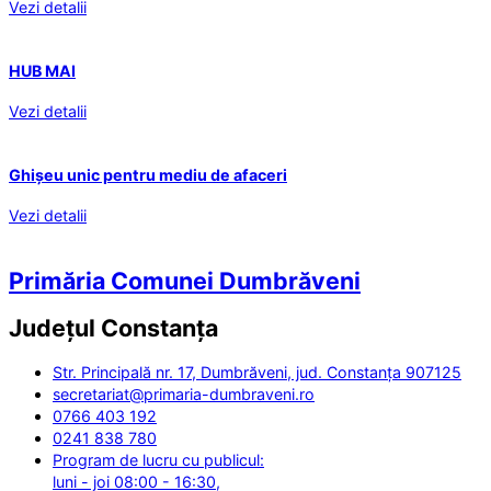
Vezi detalii
HUB MAI
Vezi detalii
Ghișeu unic pentru mediu de afaceri
Vezi detalii
Primăria Comunei Dumbrăveni
Județul
Constanța
Str. Principală nr. 17, Dumbrăveni, jud. Constanța 907125
secretariat@primaria-dumbraveni.ro
0766 403 192
0241 838 780
Program de lucru cu publicul:
luni - joi 08:00 - 16:30,