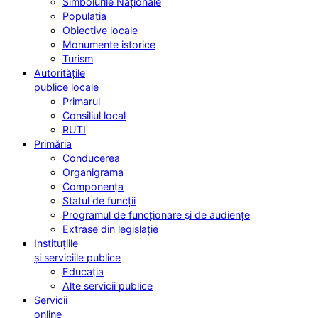
Simbolurile Naționale
Populația
Obiective locale
Monumente istorice
Turism
Autoritățile
publice locale
Primarul
Consiliul local
RUTI
Primăria
Conducerea
Organigrama
Componența
Statul de funcții
Programul de funcționare și de audiențe
Extrase din legislație
Instituțiile
și serviciile publice
Educația
Alte servicii publice
Servicii
online