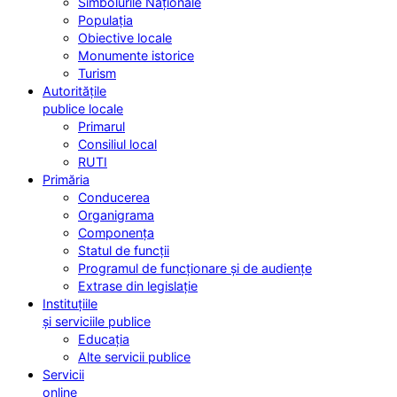
Simbolurile Naționale
Populația
Obiective locale
Monumente istorice
Turism
Autoritățile
publice locale
Primarul
Consiliul local
RUTI
Primăria
Conducerea
Organigrama
Componența
Statul de funcții
Programul de funcționare și de audiențe
Extrase din legislație
Instituțiile
și serviciile publice
Educația
Alte servicii publice
Servicii
online