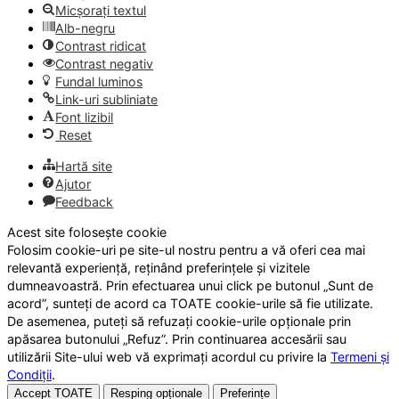
Micșorați textul
Alb-negru
Contrast ridicat
Contrast negativ
Fundal luminos
Link-uri subliniate
Font lizibil
Reset
Hartă site
Ajutor
Feedback
Acest site folosește cookie
Folosim cookie-uri pe site-ul nostru pentru a vă oferi cea mai
relevantă experiență, reținând preferințele și vizitele
dumneavoastră. Prin efectuarea unui click pe butonul „Sunt de
acord”, sunteți de acord ca TOATE cookie-urile să fie utilizate.
De asemenea, puteți să refuzați cookie-urile opționale prin
apăsarea butonului „Refuz”. Prin continuarea accesării sau
utilizării Site-ului web vă exprimați acordul cu privire la
Termeni și
Condiții
.
Accept TOATE
Resping opționale
Preferințe