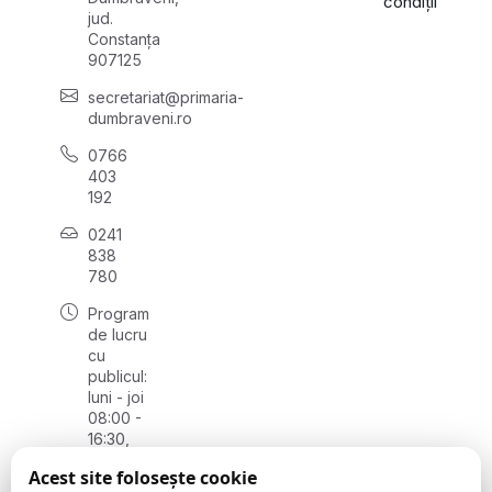
condiții
jud.
Constanța
907125
secretariat@primaria-
dumbraveni.ro
0766
403
192
0241
838
780
Program
de lucru
cu
publicul:
luni - joi
08:00 -
16:30,
vineri
Acest site folosește cookie
08:00 -