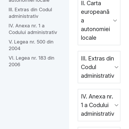
autonomiei locale
II. Carta
III. Extras din Codul
europeană
administrativ
a
IV. Anexa nr. 1 a
autonomiei
Codului administrativ
locale
V. Legea nr. 500 din
2004
VI. Legea nr. 183 din
III. Extras din
2006
Codul
administrativ
IV. Anexa nr.
1 a Codului
administrativ