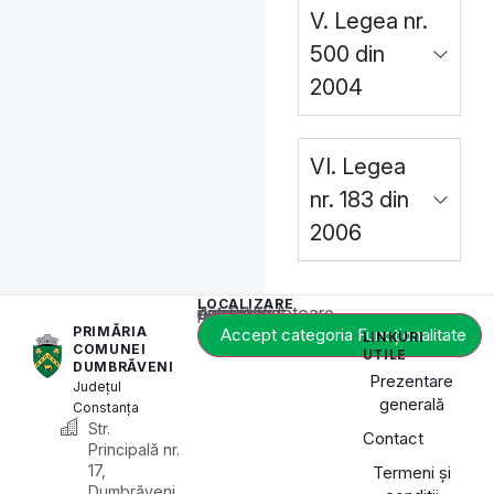
V. Legea nr.
500 din
2004
VI. Legea
nr. 183 din
2006
LOCALIZARE
Acest conținut este blocat până când acceptați categoria corespunzătoare de cookie-uri.
PRIMĂRIA
Accept categoria Funcționalitate
LINKURI
COMUNEI
UTILE
DUMBRĂVENI
Prezentare
Județul
generală
Constanța
Str.
Contact
Principală nr.
17,
Termeni și
Dumbrăveni,