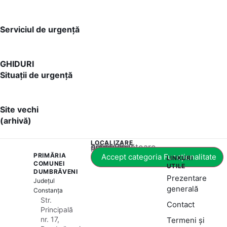
Serviciul de urgență
GHIDURI
Situații de urgență
Site vechi
(arhivă)
LOCALIZARE
Acest conținut este blocat până când acceptați categoria corespunzătoare de cookie-uri.
PRIMĂRIA
Accept categoria Funcționalitate
LINKURI
COMUNEI
UTILE
DUMBRĂVENI
Prezentare
Județul
generală
Constanța
Str.
Contact
Principală
nr. 17,
Termeni și