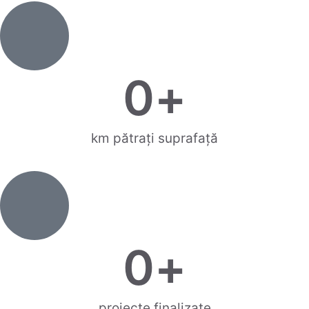
0
+
km pătrați suprafață
0
+
proiecte finalizate