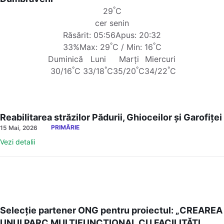
°
29
C
cer senin
Răsărit: 05:56
Apus: 20:32
°
°
33%
Max: 29
C / Min: 16
C
Duminică
Luni
Marți
Miercuri
°
°
°
°
30/16
C
33/18
C
35/20
C
34/22
C
Reabilitarea străzilor Pădurii, Ghioceilor și Garofiței
PRIMĂRIE
15 Mai, 2026
Vezi detalii
Selecție partener ONG pentru proiectul: „CREAREA
UNUI PARC MULTIFUNCȚIONAL CU FACILITĂȚI