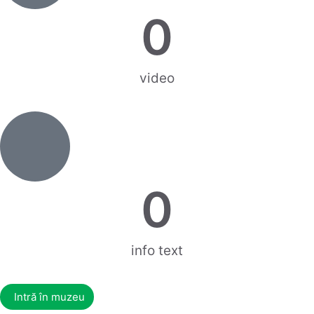
0
video
0
info text
Intră în muzeu