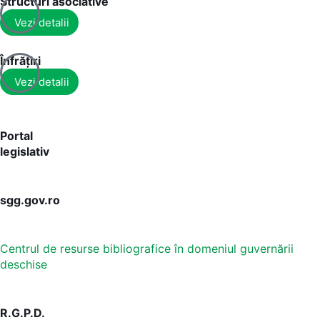
Structuri asociative
Vezi detalii
Înfrățiri
Vezi detalii
Portal
legislativ
sgg.gov.ro
Centrul de resurse bibliografice în domeniul guvernării
deschise
R.G.P.D.