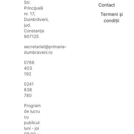
Str.
Contact
Principală
nr. 17,
Termeni și
Dumbrăveni,
condiții
jud.
Constanța
907125
secretariat@primaria-
dumbraveni.ro
0766
403
192
0241
838
780
Program
de lucru
cu
publicul:
luni - joi
08:00 -