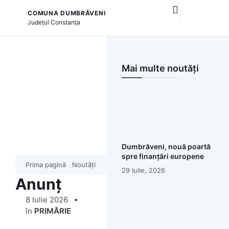
COMUNA DUMBRĂVENI
și serviciile publice
Județul
Constanța
Mai multe noutăți
Dumbrăveni, nouă poartă
spre finanțări europene
Prima pagină
Noutăți
29 Iulie, 2026
Anunț
8 Iulie 2026
în
PRIMĂRIE