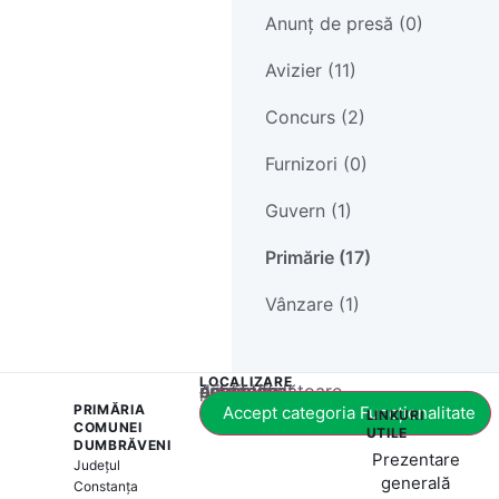
Anunț de presă (0)
Avizier (11)
Concurs (2)
Furnizori (0)
Guvern (1)
Primărie (17)
Vânzare (1)
LOCALIZARE
Acest conținut este blocat până când acceptați categoria corespunzătoare de cookie-uri.
PRIMĂRIA
Accept categoria Funcționalitate
LINKURI
COMUNEI
UTILE
DUMBRĂVENI
Prezentare
Județul
generală
Constanța