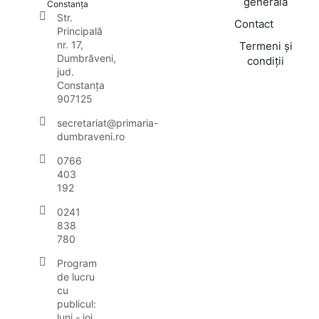
generală
Constanța
Str.
Contact
Principală
nr. 17,
Termeni și
Dumbrăveni,
condiții
jud.
Constanța
907125
secretariat@primaria-
dumbraveni.ro
0766
403
192
0241
838
780
Program
de lucru
cu
publicul:
luni - joi