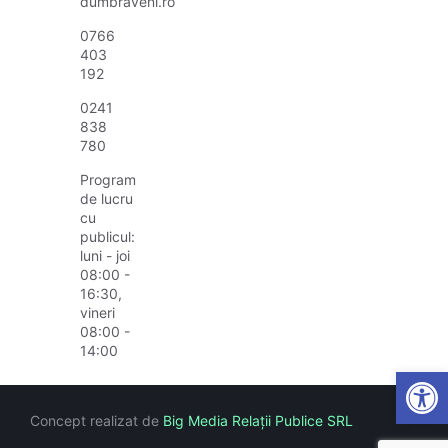
dumbraveni.ro
0766
403
192
0241
838
780
Program
de lucru
cu
publicul:
luni - joi
08:00 -
16:30,
vineri
08:00 -
14:00
Open
Concept realizat de
Big Media Relații Publice SRL