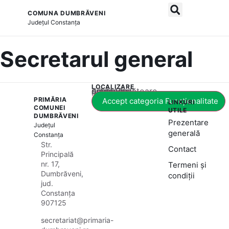
COMUNA DUMBRĂVENI
și serviciile publice
Județul
Constanța
Secretarul general
LOCALIZARE
Acest conținut este blocat până când acceptați categoria corespunzătoare de cookie-uri.
PRIMĂRIA
Accept categoria Funcționalitate
LINKURI
COMUNEI
UTILE
DUMBRĂVENI
Prezentare
Județul
generală
Constanța
Str.
Contact
Principală
nr. 17,
Termeni și
Dumbrăveni,
condiții
jud.
Constanța
907125
secretariat@primaria-