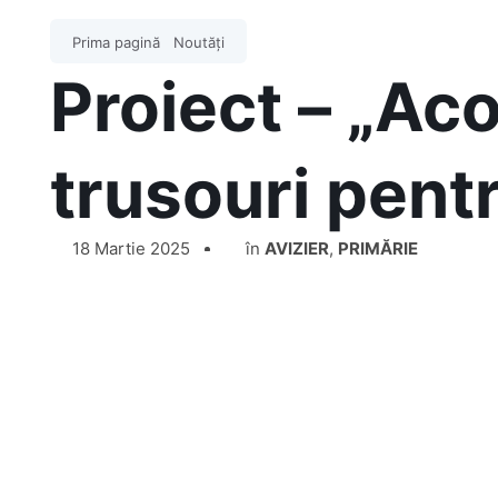
Prima pagină
Noutăți
Proiect – „Ac
trusouri pent
18 Martie 2025
în
AVIZIER
,
PRIMĂRIE