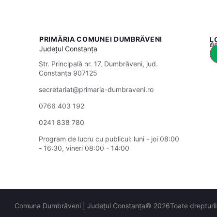
PRIMĂRIA COMUNEI DUMBRĂVENI
L
Acest
Județul
Constanța
Str. Principală nr. 17, Dumbrăveni, jud.
Constanța 907125
secretariat@primaria-dumbraveni.ro
0766 403 192
0241 838 780
Program de lucru cu publicul:
luni - joi 08:00
- 16:30,
vineri 08:00 - 14:00
Comuna Dumbrăveni | Județul Constanța
© 2026
Toate drepturi