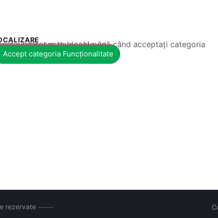
OCALIZARE
 conținut este blocat până când acceptați categoria corespunzătoare de cookie-uri.
Accept categoria Funcționalitate
le rezervate
C