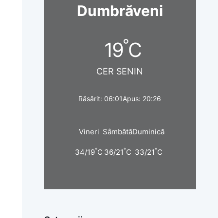
Dumbrăveni
°
19
C
CER SENIN
Răsărit: 06:01
Apus: 20:26
Vineri
Sâmbătă
Duminică
°
°
°
34/19
C
36/21
C
33/21
C