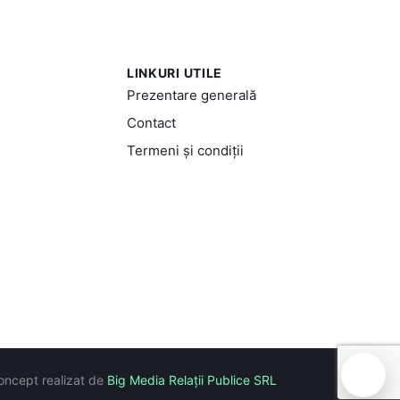
LINKURI UTILE
Prezentare generală
Contact
Termeni și condiții
🍪
oncept realizat de
Big Media Relații Publice SRL