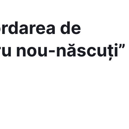
ordarea de
ru nou-născuți”