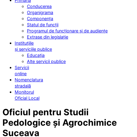
Primăria
Conducerea
Organigrama
Componența
Statul de funcții
Programul de funcționare și de audiențe
Extrase din legislație
Instituțiile
și serviciile publice
Educația
Alte servicii publice
Servicii
online
Nomenclatura
stradală
Monitorul
Oficial Local
Oficiul pentru Studii
Pedologice și Agrochimice
Suceava