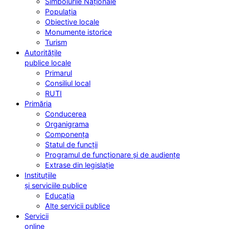
Simbolurile Naționale
Populația
Obiective locale
Monumente istorice
Turism
Autoritățile
publice locale
Primarul
Consiliul local
RUTI
Primăria
Conducerea
Organigrama
Componența
Statul de funcții
Programul de funcționare și de audiențe
Extrase din legislație
Instituțiile
și serviciile publice
Educația
Alte servicii publice
Servicii
online