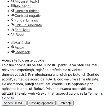
Micșorați textul
Alb-negru
Contrast ridicat
Contrast negativ
Fundal luminos
Link-uri subliniate
Font lizibil
Reset
Hartă site
Ajutor
Feedback
Acest site folosește cookie
Folosim cookie-uri pe site-ul nostru pentru a vă oferi cea mai
relevantă experiență, reținând preferințele și vizitele
dumneavoastră. Prin efectuarea unui click pe butonul „Sunt de
acord”, sunteți de acord ca TOATE cookie-urile să fie utilizate.
De asemenea, puteți să refuzați cookie-urile opționale prin
apăsarea butonului „Refuz”. Prin continuarea accesării sau
utilizării Site-ului web vă exprimați acordul cu privire la
Termeni și
Condiții
.
Accept TOATE
Resping opționale
Preferințe