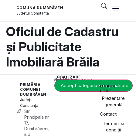
COMUNA DUMBRĂVENI
Județul
Constanța
Oficiul de Cadastru
și Publicitate
Imobiliară Brăila
LOCALIZARE
Acest conținut este blocat până când acceptați categoria corespunzătoare de cookie-uri.
PRIMĂRIA
Accept categoria Funcționalitate
LINKURI
COMUNEI
UTILE
DUMBRĂVENI
Prezentare
Județul
generală
Constanța
Str.
Contact
Principală nr.
17,
Termeni și
Dumbrăveni,
condiții
jud.