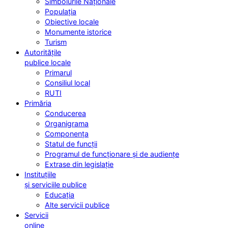
Simbolurile Naționale
Populația
Obiective locale
Monumente istorice
Turism
Autoritățile
publice locale
Primarul
Consiliul local
RUTI
Primăria
Conducerea
Organigrama
Componența
Statul de funcții
Programul de funcționare și de audiențe
Extrase din legislație
Instituțiile
și serviciile publice
Educația
Alte servicii publice
Servicii
online