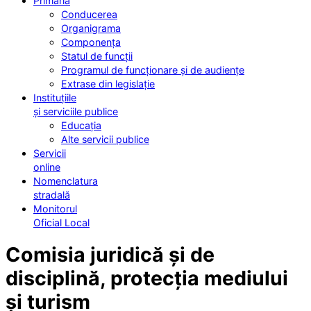
Primăria
Conducerea
Organigrama
Componența
Statul de funcții
Programul de funcționare și de audiențe
Extrase din legislație
Instituțiile
și serviciile publice
Educația
Alte servicii publice
Servicii
online
Nomenclatura
stradală
Monitorul
Oficial Local
Comisia juridică și de
disciplină, protecția mediului
și turism