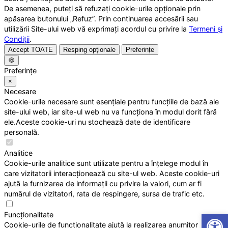
De asemenea, puteți să refuzați cookie-urile opționale prin
apăsarea butonului „Refuz”. Prin continuarea accesării sau
utilizării Site-ului web vă exprimați acordul cu privire la
Termeni și
Condiții
.
Accept TOATE
Resping opționale
Preferințe
🍪
Preferințe
×
Necesare
Cookie-urile necesare sunt esențiale pentru funcțiile de bază ale
site-ului web, iar site-ul web nu va funcționa în modul dorit fără
ele.Aceste cookie-uri nu stochează date de identificare
personală.
Analitice
Cookie-urile analitice sunt utilizate pentru a înțelege modul în
care vizitatorii interacționează cu site-ul web. Aceste cookie-uri
ajută la furnizarea de informații cu privire la valori, cum ar fi
numărul de vizitatori, rata de respingere, sursa de trafic etc.
Open
Funcționalitate
Cookie-urile de funcționalitate ajută la realizarea anumitor