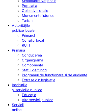
Simbolurile Naționale
Populația
Obiective locale
Monumente istorice
Turism
Autoritățile
publice locale
Primarul
Consiliul local
RUTI
Primăria
Conducerea
Organigrama
Componența
Statul de funcții
Programul de funcționare și de audiențe
Extrase din legislație
Instituțiile
și serviciile publice
Educația
Alte servicii publice
Servicii
online